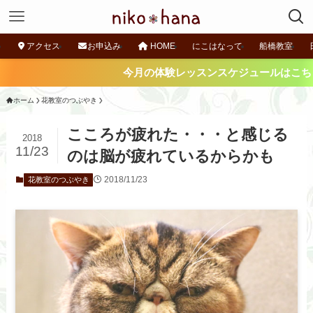
アクセス
お申込み
HOME
にこはなって
船橋教室
今月の体験レッスンスケジュールはこちらから 
ホーム
花教室のつぶやき
こころが疲れた・・・と感じる
2018
11/23
のは脳が疲れているからかも
2018/11/23
花教室のつぶやき