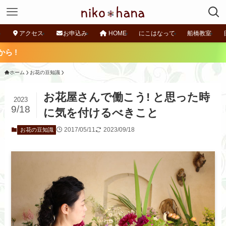
アクセス
お申込み
HOME
にこはなって
船橋教室
ホーム
お花の豆知識
お花屋さんで働こう! と思った時
2023
9/18
に気を付けるべきこと
2017/05/11
2023/09/18
お花の豆知識