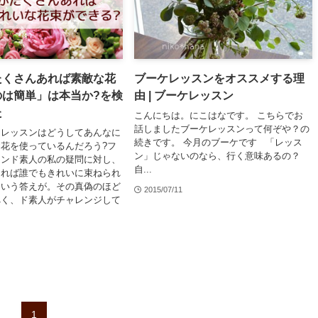
たくさんあれば素敵な花
ブーケレッスンをオススメする理
のは簡単」は本当か?を検
由 | ブーケレッスン
た
こんにちは。にこはなです。 こちらでお
話しましたブーケレッスンって何ぞや？の
ケレッスンはどうしてあんなに
続きです。 今月のブーケです 「レッス
花を使っているんだろう?フ
ン」じゃないのなら、行く意味あるの？
インド素人の私の疑問に対し、
自...
ければ誰でもきれいに束ねられ
という答えが。その真偽のほど
2015/07/11
べく、ド素人がチャレンジして
1