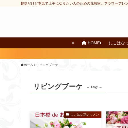
趣味だけど本気で上手になりたい人のための花教室。フラワーアレ
HOME
にこはな
ホーム
リビングブーケ
リビングブーケ
– tag –
にこはな花レッスン